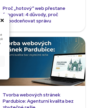
Proč „hotový“ web přestane
fungovat: 4 důvody, proč
nepodceňovat správu
né
při
e
Tvorba webových stránek
Pardubice: Agenturní kvalita bez
zbytečné režie