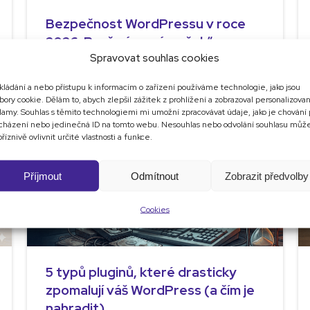
Bezpečnost WordPressu v roce
2026: Proč vám „zámeček“ u
adresy nestačí
Spravovat souhlas cookies
kládání a nebo přístupu k informacím o zařízení používáme technologie, jako jsou
bory cookie. Dělám to, abych zlepšil zážitek z prohlížení a zobrazoval personalizova
lamy. Souhlas s těmito technologiemi mi umožní zpracovávat údaje, jako je chování 
cházení nebo jedinečná ID na tomto webu. Nesouhlas nebo odvolání souhlasu můž
říznivě ovlivnit určité vlastnosti a funkce.
Příjmout
Odmítnout
Zobrazit předvolby
Cookies
5 typů pluginů, které drasticky
zpomalují váš WordPress (a čím je
nahradit)