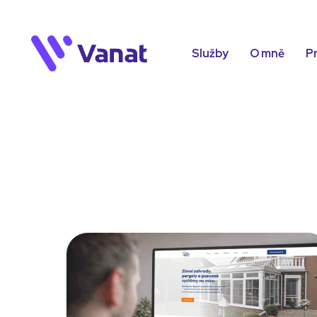
Služby
O mně
P