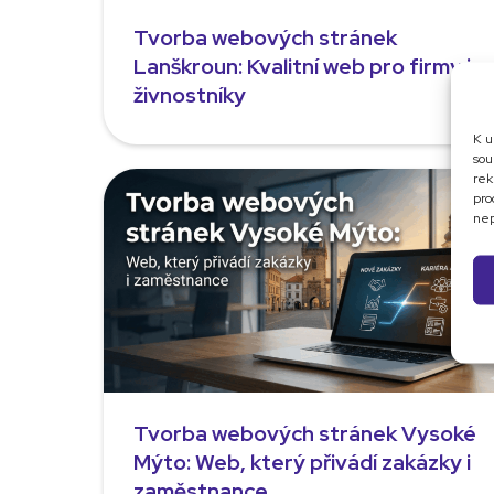
Tvorba webových stránek
Lanškroun: Kvalitní web pro firmy i
živnostníky
K u
sou
rek
pro
nep
Tvorba webových stránek Vysoké
Mýto: Web, který přivádí zakázky i
zaměstnance