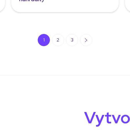
1
2
3
Vytvo