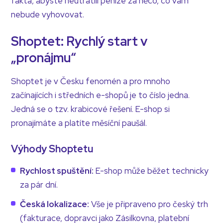
fakta, abyste neutratili peníze za něco, co vám
nebude vyhovovat.
Shoptet: Rychlý start v
„pronájmu“
Shoptet je v Česku fenomén a pro mnoho
začínajících i středních e-shopů je to číslo jedna.
Jedná se o tzv. krabicové řešení. E-shop si
pronajímáte a platíte měsíční paušál.
Výhody Shoptetu
Rychlost spuštění:
E-shop může běžet technicky
za pár dní.
Česká lokalizace:
Vše je připraveno pro český trh
(fakturace, dopravci jako Zásilkovna, platební