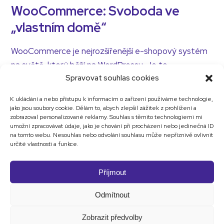
WooCommerce: Svoboda ve
„vlastním domě“
WooCommerce je nejrozšířenější e-shopový systém
na světě, který běží na WordPressu. Je to
Spravovat souhlas cookies
stavebnice, kterou si skládáte na vlastním hostingu.
K ukládání a nebo přístupu k informacím o zařízení používáme technologie,
Výhody WooCommerce
jako jsou soubory cookie. Dělám to, abych zlepšil zážitek z prohlížení a
zobrazoval personalizované reklamy. Souhlas s těmito technologiemi mi
Web je váš:
Jste 100% vlastníkem celého
umožní zpracovávat údaje, jako je chování při procházení nebo jedinečná ID
na tomto webu. Nesouhlas nebo odvolání souhlasu může nepříznivě ovlivnit
technického řešení.
určité vlastnosti a funkce.
Žádné měsíční poplatky:
Neplatíte licenci za
Příjmout
systém. Platíte roční hosting a doménu (cca 2 000
Kč – 3 000 Kč ročně).
Odmítnout
Neomezený design:
Na WordPressu jde postavit
Zobrazit předvolby
prakticky cokoliv. Od jednoduchého obchůdku po